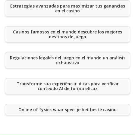
Estrategias avanzadas para maximizar tus ganancias
en el casino
Casinos famosos en el mundo descubre los mejores
destinos de juego
Regulaciones legales del juego en el mundo un análisis
exhaustivo
Transforme sua experiência: dicas para verificar
conteúdo AI de forma eficaz
Online of fysiek waar speel je het beste casino