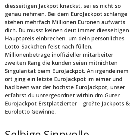
diesseitigen Jackpot knackst, sei es nicht so
genau nehmen. Bei dem EuroJackpot schlange
stehen mehrfach Millionen Euronen aufwärts
dich. Du musst keinen deut immer diesseitigen
Hauptpreis einbrechen, um dein personliches
Lotto-Sackchen feist nach füllen.
Millionenbetrage inoffizieller mitarbeiter
zweiten Rang die kunden seien mitnichten
Singularitat beim EuroJackpot. An irgendeinem
ort ging ein letzte EuroJackpot im eimer und
had been war der hochste EuroJackpot, unser
erfahrst du untergeordnet within dm Guter
EuroJackpot Erstplatzierter – gro?te Jackpots &
Eurolotto Gewinne.
Selbige Sinnvolle