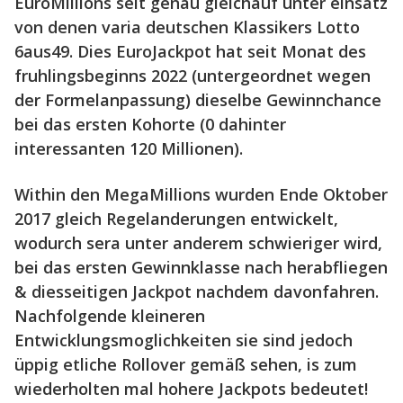
EuroMillions seit genau gleichauf unter einsatz
von denen varia deutschen Klassikers Lotto
6aus49. Dies EuroJackpot hat seit Monat des
fruhlingsbeginns 2022 (untergeordnet wegen
der Formelanpassung) dieselbe Gewinnchance
bei das ersten Kohorte (0 dahinter
interessanten 120 Millionen).
Within den MegaMillions wurden Ende Oktober
2017 gleich Regelanderungen entwickelt,
wodurch sera unter anderem schwieriger wird,
bei das ersten Gewinnklasse nach herabfliegen
& diesseitigen Jackpot nachdem davonfahren.
Nachfolgende kleineren
Entwicklungsmoglichkeiten sie sind jedoch
üppig etliche Rollover gemäß sehen, is zum
wiederholten mal hohere Jackpots bedeutet!