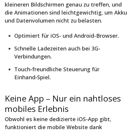
kleineren Bildschirmen genau zu treffen, und
die Animationen sind leichtgewichtig, um Akku
und Datenvolumen nicht zu belasten.
Optimiert für iOS- und Android-Browser.
Schnelle Ladezeiten auch bei 3G-
Verbindungen.
Touch‑freundliche Steuerung für
Einhand‑Spiel.
Keine App – Nur ein nahtloses
mobiles Erlebnis
Obwohl es keine dedizierte iOS-App gibt,
funktioniert die mobile Website dank