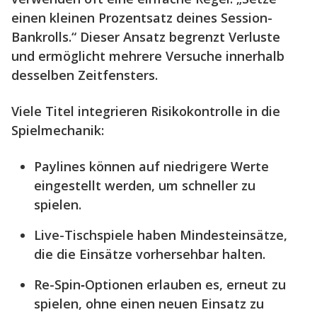
einen kleinen Prozentsatz deines Session-
Bankrolls.“ Dieser Ansatz begrenzt Verluste
und ermöglicht mehrere Versuche innerhalb
desselben Zeitfensters.
Viele Titel integrieren Risikokontrolle in die
Spielmechanik:
Paylines können auf niedrigere Werte
eingestellt werden, um schneller zu
spielen.
Live-Tischspiele haben Mindesteinsätze,
die die Einsätze vorhersehbar halten.
Re-Spin‑Optionen erlauben es, erneut zu
spielen, ohne einen neuen Einsatz zu