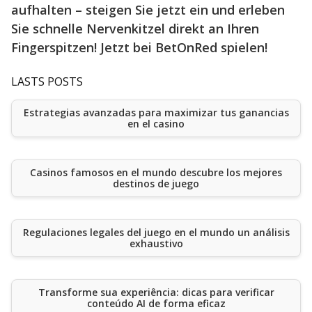
aufhalten – steigen Sie jetzt ein und erleben
Sie schnelle Nervenkitzel direkt an Ihren
Fingerspitzen! Jetzt bei BetOnRed spielen!
LASTS POSTS
Estrategias avanzadas para maximizar tus ganancias
en el casino
Casinos famosos en el mundo descubre los mejores
destinos de juego
Regulaciones legales del juego en el mundo un análisis
exhaustivo
Transforme sua experiência: dicas para verificar
conteúdo AI de forma eficaz