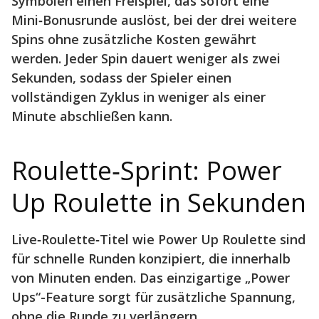
Symbolen einen Freispiel, das sofort eine
Mini‑Bonusrunde auslöst, bei der drei weitere
Spins ohne zusätzliche Kosten gewährt
werden. Jeder Spin dauert weniger als zwei
Sekunden, sodass der Spieler einen
vollständigen Zyklus in weniger als einer
Minute abschließen kann.
Roulette‑Sprint: Power
Up Roulette in Sekunden
Live‑Roulette‑Titel wie Power Up Roulette sind
für schnelle Runden konzipiert, die innerhalb
von Minuten enden. Das einzigartige „Power
Ups“-Feature sorgt für zusätzliche Spannung,
ohne die Runde zu verlängern.