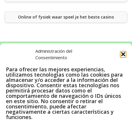
Online of fysiek waar speel je het beste casino
Administración del
Consentimiento
LEGAL
Para ofrecer las mejores experiencias,
utilizamos tecnologías como las cookies para
Aviso legal
almacenar y/o acceder a la información del
Política de cookies
dispositivo. Consentir estas tecnologías nos
permitirá procesar datos como el
Política de privacidad
comportamiento de navegación o IDs únicos
en este sitio. No consentir o retirar el
consentimiento, puede afectar
negativamente a ciertas características y
funciones.
Pago Seguro a través de Amazon