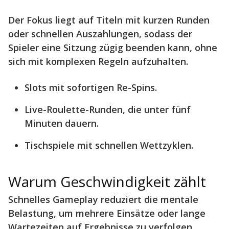
Der Fokus liegt auf Titeln mit kurzen Runden
oder schnellen Auszahlungen, sodass der
Spieler eine Sitzung zügig beenden kann, ohne
sich mit komplexen Regeln aufzuhalten.
Slots mit sofortigen Re-Spins.
Live-Roulette-Runden, die unter fünf
Minuten dauern.
Tischspiele mit schnellen Wettzyklen.
Warum Geschwindigkeit zählt
Schnelles Gameplay reduziert die mentale
Belastung, um mehrere Einsätze oder lange
Wartezeiten auf Ergebnisse zu verfolgen.