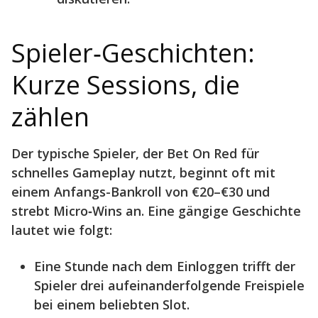
Spieler‑Geschichten:
Kurze Sessions, die
zählen
Der typische Spieler, der Bet On Red für
schnelles Gameplay nutzt, beginnt oft mit
einem Anfangs-Bankroll von €20–€30 und
strebt Micro‑Wins an. Eine gängige Geschichte
lautet wie folgt:
Eine Stunde nach dem Einloggen trifft der
Spieler drei aufeinanderfolgende Freispiele
bei einem beliebten Slot.