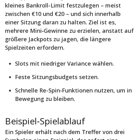
kleines Bankroll-Limit festzulegen – meist
zwischen €10 und €20 – und sich innerhalb
einer Sitzung daran zu halten. Ziel ist es,
mehrere Mini‑Gewinne zu erzielen, anstatt auf
größere Jackpots zu jagen, die längere
Spielzeiten erfordern.
Slots mit niedriger Variance wählen.
Feste Sitzungsbudgets setzen.
Schnelle Re-Spin‑Funktionen nutzen, um in
Bewegung zu bleiben.
Beispiel‑Spielablauf
Ein Spieler erhält nach dem Treffer von drei