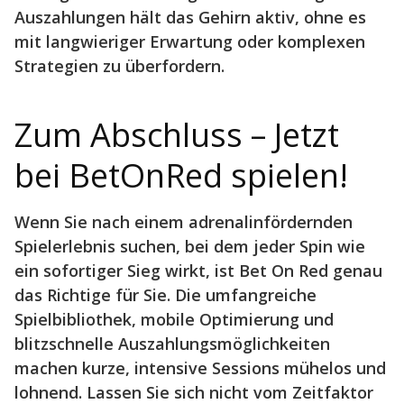
Auszahlungen hält das Gehirn aktiv, ohne es
mit langwieriger Erwartung oder komplexen
Strategien zu überfordern.
Zum Abschluss – Jetzt
bei BetOnRed spielen!
Wenn Sie nach einem adrenalinfördernden
Spielerlebnis suchen, bei dem jeder Spin wie
ein sofortiger Sieg wirkt, ist Bet On Red genau
das Richtige für Sie. Die umfangreiche
Spielbibliothek, mobile Optimierung und
blitzschnelle Auszahlungsmöglichkeiten
machen kurze, intensive Sessions mühelos und
lohnend. Lassen Sie sich nicht vom Zeitfaktor