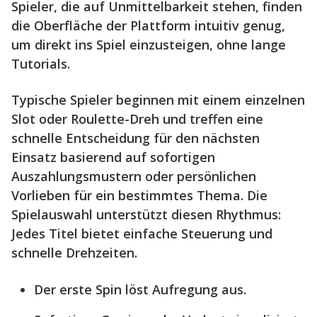
Spieler, die auf Unmittelbarkeit stehen, finden
die Oberfläche der Plattform intuitiv genug,
um direkt ins Spiel einzusteigen, ohne lange
Tutorials.
Typische Spieler beginnen mit einem einzelnen
Slot oder Roulette-Dreh und treffen eine
schnelle Entscheidung für den nächsten
Einsatz basierend auf sofortigen
Auszahlungsmustern oder persönlichen
Vorlieben für ein bestimmtes Thema. Die
Spielauswahl unterstützt diesen Rhythmus:
Jedes Titel bietet einfache Steuerung und
schnelle Drehzeiten.
Der erste Spin löst Aufregung aus.