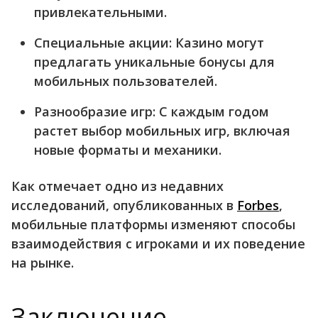
привлекательными.
Специальные акции:
Казино могут
предлагать уникальные бонусы для
мобильных пользователей.
Разнообразие игр:
С каждым годом
растет выбор мобильных игр, включая
новые форматы и механики.
Как отмечает одно из недавних
исследований, опубликованных в
Forbes
,
мобильные платформы изменяют способы
взаимодействия с игроками и их поведение
на рынке.
Заключение