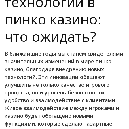
технологии в
пинко казино:
что ожидать?
В ближайшие годы мы станем свидетелями
значительных изменений в мире пинко
казино, благодаря внедрению новых
технологий. Эти инновации обещают
улучшить не только качество игрового
процесса, но и уровень безопасности,
удобство и взаимодействие с клиентами.
Живое взаимодействие между игроками и
казино будет обогащено новыми
функциями, которые сделают азартные