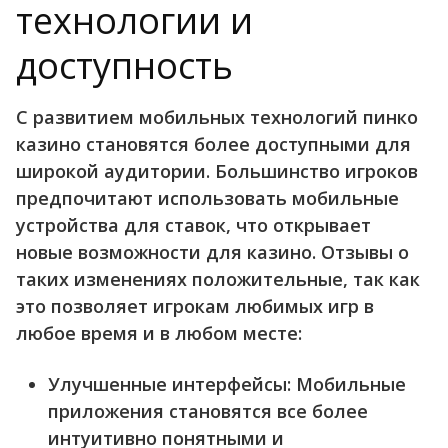
технологии и
доступность
С развитием мобильных технологий пинко
казино становятся более доступными для
широкой аудитории. Большинство игроков
предпочитают использовать мобильные
устройства для ставок, что открывает
новые возможности для казино. Отзывы о
таких изменениях положительные, так как
это позволяет игрокам любимых игр в
любое время и в любом месте:
Улучшенные интерфейсы:
Мобильные
приложения становятся все более
интуитивно понятными и