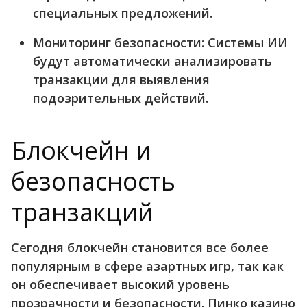
специальных предложений.
Мониторинг безопасности:
Системы ИИ
будут автоматически анализировать
транзакции для выявления
подозрительных действий.
Блокчейн и
безопасность
транзакций
Сегодня блокчейн становится все более
популярным в сфере азартных игр, так как
он обеспечивает высокий уровень
прозрачности и безопасности. Пинко казино