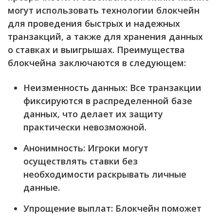
могут использовать технологии блокчейн
для проведения быстрых и надежных
транзакций, а также для хранения данных
о ставках и выигрышах. Преимущества
блокчейна заключаются в следующем:
Неизменность данных:
Все транзакции
фиксируются в распределенной базе
данных, что делает их защиту
практически невозможной.
Анонимность:
Игроки могут
осуществлять ставки без
необходимости раскрывать личные
данные.
Упрощение выплат:
Блокчейн поможет