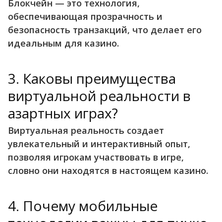
Блокчейн — это технология,
обеспечивающая прозрачность и
безопасность транзакций, что делает его
идеальным для казино.
3. Каковы преимущества
виртуальной реальности в
азартных играх?
Виртуальная реальность создает
увлекательный и интерактивный опыт,
позволяя игрокам участвовать в игре,
словно они находятся в настоящем казино.
4. Почему мобильные