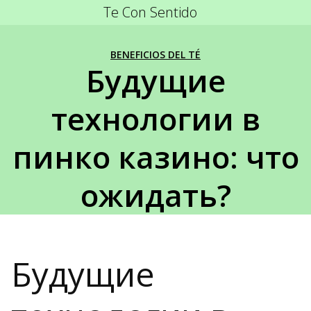
Te Con Sentido
BENEFICIOS DEL TÉ
Будущие
технологии в
пинко казино: что
ожидать?
Будущие