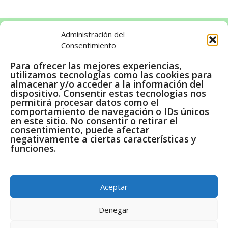
Administración del
Consentimiento
LEGAL
Para ofrecer las mejores experiencias,
utilizamos tecnologías como las cookies para
Aviso legal
almacenar y/o acceder a la información del
Política de cookies
dispositivo. Consentir estas tecnologías nos
permitirá procesar datos como el
Política de privacidad
comportamiento de navegación o IDs únicos
en este sitio. No consentir o retirar el
consentimiento, puede afectar
negativamente a ciertas características y
funciones.
Pago Seguro a través de Amazon
En calidad de Afiliados de Amazon, obtenemos ingresos
Aceptar
por las compras adscritas que cumplen los requisitos
aplicables.
Denegar