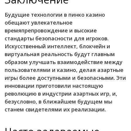
Будущие технологии в пинко казино
обещают увлекательное
времяпрепровождение и высокие
стандарты безопасности для игроков.
Искусственный интеллект, блокчейн и
виртуальная реальность будут главным
образом улучшать взаимодействие между
пользователями и казино, делая азартные
игры более доступными и безопасными. Эти
инновации приготовили настоящую
революцию в индустрии азартных игр, и,
безусловно, в ближайшем будущем мы
станем свидетелями их реализации.