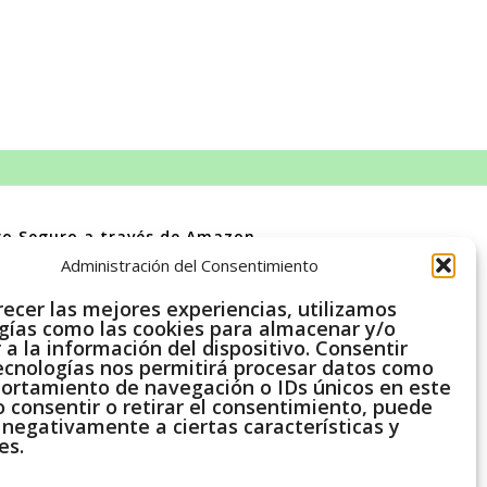
o Seguro a través de Amazon
Administración del Consentimiento
 Amazon, obtenemos ingresos por las compras adscritas que
recer las mejores experiencias, utilizamos
umplen los requisitos aplicables.
gías como las cookies para almacenar y/o
 a la información del dispositivo. Consentir
ecnologías nos permitirá procesar datos como
ortamiento de navegación o IDs únicos en este
No consentir o retirar el consentimiento, puede
 negativamente a ciertas características y
es.