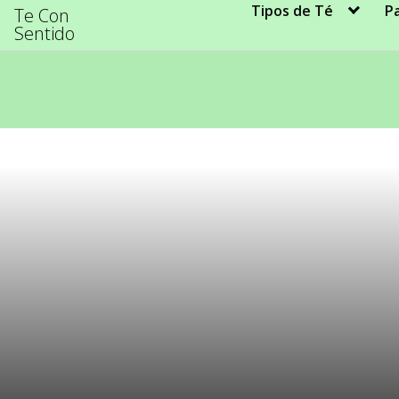
Tipos de Té
P
Te Con
Sentido