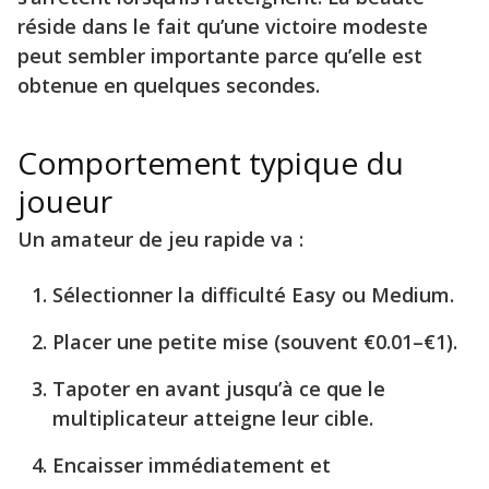
réside dans le fait qu’une victoire modeste
peut sembler importante parce qu’elle est
obtenue en quelques secondes.
Comportement typique du
joueur
Un amateur de jeu rapide va :
Sélectionner la difficulté Easy ou Medium.
Placer une petite mise (souvent €0.01–€1).
Tapoter en avant jusqu’à ce que le
multiplicateur atteigne leur cible.
Encaisser immédiatement et