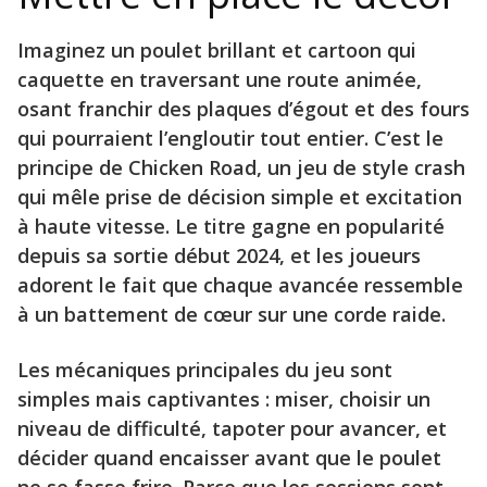
Imaginez un poulet brillant et cartoon qui
caquette en traversant une route animée,
osant franchir des plaques d’égout et des fours
qui pourraient l’engloutir tout entier. C’est le
principe de
Chicken Road
, un jeu de style crash
qui mêle prise de décision simple et excitation
à haute vitesse. Le titre gagne en popularité
depuis sa sortie début 2024, et les joueurs
adorent le fait que chaque avancée ressemble
à un battement de cœur sur une corde raide.
Les mécaniques principales du jeu sont
simples mais captivantes : miser, choisir un
niveau de difficulté, tapoter pour avancer, et
décider quand encaisser avant que le poulet