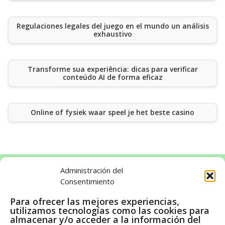
Regulaciones legales del juego en el mundo un análisis
exhaustivo
Transforme sua experiência: dicas para verificar
conteúdo AI de forma eficaz
Online of fysiek waar speel je het beste casino
Administración del
Consentimiento
LEGAL
Para ofrecer las mejores experiencias,
utilizamos tecnologías como las cookies para
Aviso legal
almacenar y/o acceder a la información del