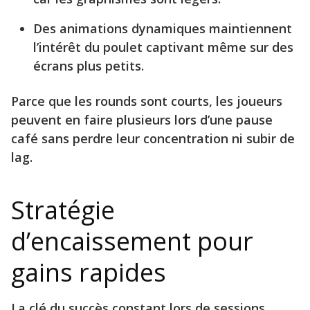
Des animations dynamiques maintiennent
l’intérêt du poulet captivant même sur des
écrans plus petits.
Parce que les rounds sont courts, les joueurs
peuvent en faire plusieurs lors d’une pause
café sans perdre leur concentration ni subir de
lag.
Stratégie
d’encaissement pour
gains rapides
La clé du succès constant lors de sessions