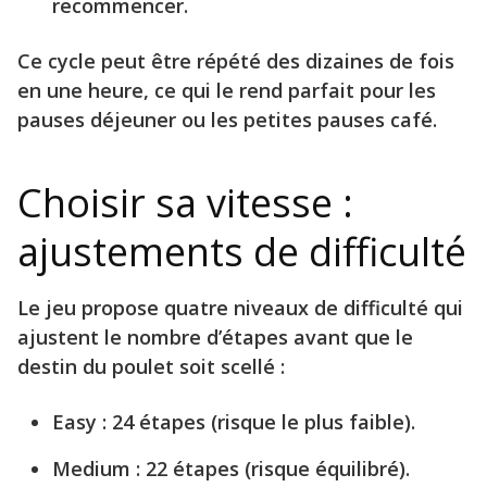
recommencer.
Ce cycle peut être répété des dizaines de fois
en une heure, ce qui le rend parfait pour les
pauses déjeuner ou les petites pauses café.
Choisir sa vitesse :
ajustements de difficulté
Le jeu propose quatre niveaux de difficulté qui
ajustent le nombre d’étapes avant que le
destin du poulet soit scellé :
Easy
: 24 étapes (risque le plus faible).
Medium
: 22 étapes (risque équilibré).