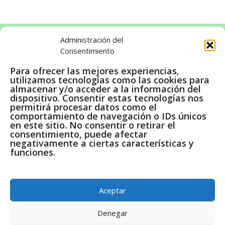
Administración del
Consentimiento
LEGAL
Para ofrecer las mejores experiencias,
utilizamos tecnologías como las cookies para
Aviso legal
almacenar y/o acceder a la información del
Política de cookies
dispositivo. Consentir estas tecnologías nos
permitirá procesar datos como el
Política de privacidad
comportamiento de navegación o IDs únicos
en este sitio. No consentir o retirar el
consentimiento, puede afectar
negativamente a ciertas características y
funciones.
Pago Seguro a través de Amazon
En calidad de Afiliados de Amazon, obtenemos ingresos
Aceptar
por las compras adscritas que cumplen los requisitos
aplicables.
Denegar