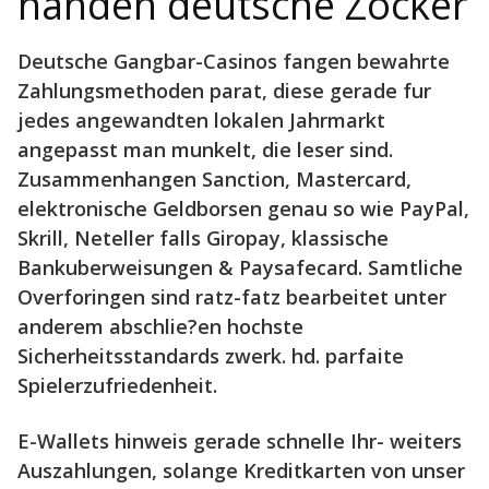
handen deutsche Zocker
Deutsche Gangbar-Casinos fangen bewahrte
Zahlungsmethoden parat, diese gerade fur
jedes angewandten lokalen Jahrmarkt
angepasst man munkelt, die leser sind.
Zusammenhangen Sanction, Mastercard,
elektronische Geldborsen genau so wie PayPal,
Skrill, Neteller falls Giropay, klassische
Bankuberweisungen & Paysafecard. Samtliche
Overforingen sind ratz-fatz bearbeitet unter
anderem abschlie?en hochste
Sicherheitsstandards zwerk. hd. parfaite
Spielerzufriedenheit.
E-Wallets hinweis gerade schnelle Ihr- weiters
Auszahlungen, solange Kreditkarten von unser