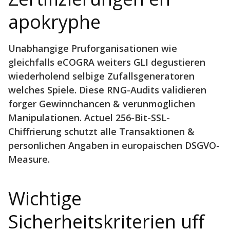
apokryphe
Unabhangige Pruforganisationen wie
gleichfalls eCOGRA weiters GLI degustieren
wiederholend selbige Zufallsgeneratoren
welches Spiele. Diese RNG-Audits validieren
forger Gewinnchancen & verunmoglichen
Manipulationen. Actuel 256-Bit-SSL-
Chiffrierung schutzt alle Transaktionen &
personlichen Angaben in europaischen DSGVO-
Measure.
Wichtige
Sicherheitskriterien uff