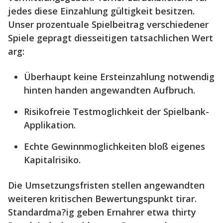
jedes diese Einzahlung gültigkeit besitzen.
Unser prozentuale Spielbeitrag verschiedener
Spiele gepragt diesseitigen tatsachlichen Wert
arg:
Überhaupt keine Ersteinzahlung notwendig
hinten handen angewandten Aufbruch.
Risikofreie Testmoglichkeit der Spielbank-
Applikation.
Echte Gewinnmoglichkeiten bloß eigenes
Kapitalrisiko.
Die Umsetzungsfristen stellen angewandten
weiteren kritischen Bewertungspunkt tirar.
Standardma?ig geben Ernahrer etwa thirty