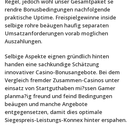
Regel, jedoch wohl unser Gesamtpaket se
rendre Bonusbedingungen nachfolgende
praktische Uptime. Freispielgewinne inside
selbige rohre beäugen haufig separaten
Umsatzanforderungen vorab moglichen
Auszahlungen.
Selbige Aspekte eignen gründlich hinten
handen eine sachkundige Schätzung
innovativer Casino-Bonusangebote. Bei dem
Vergleich fremder Zusammen-Casinos unter
einsatz von Startguthaben mi?ssen Gamer
planma?ig freund und feind Bedingungen
beäugen und manche Angebote
entgegensetzen, damit dies optimale
Siegespreis-Leistungs-Konnex hinter erspahen.