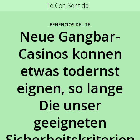
Te Con Sentido
BENEFICIOS DEL TÉ
Neue Gangbar-
Casinos konnen
etwas todernst
eignen, so lange
Die unser
geeigneten
Sicherheitskriterien