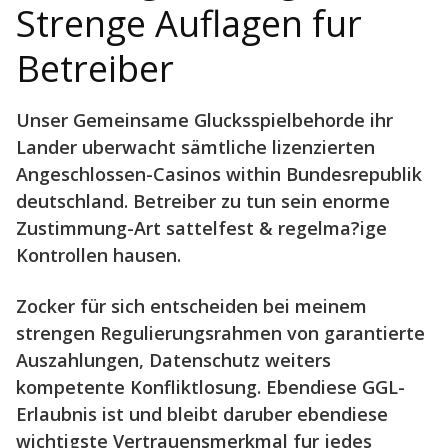
Strenge Auflagen fur
Betreiber
Unser Gemeinsame Glucksspielbehorde ihr
Lander uberwacht sämtliche lizenzierten
Angeschlossen-Casinos within Bundesrepublik
deutschland. Betreiber zu tun sein enorme
Zustimmung-Art sattelfest & regelma?ige
Kontrollen hausen.
Zocker für sich entscheiden bei meinem
strengen Regulierungsrahmen von garantierte
Auszahlungen, Datenschutz weiters
kompetente Konfliktlosung. Ebendiese GGL-
Erlaubnis ist und bleibt daruber ebendiese
wichtigste Vertrauensmerkmal fur jedes