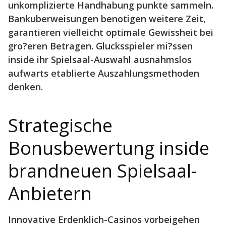
unkomplizierte Handhabung punkte sammeln.
Bankuberweisungen benotigen weitere Zeit,
garantieren vielleicht optimale Gewissheit bei
gro?eren Betragen. Glucksspieler mi?ssen
inside ihr Spielsaal-Auswahl ausnahmslos
aufwarts etablierte Auszahlungsmethoden
denken.
Strategische
Bonusbewertung inside
brandneuen Spielsaal-
Anbietern
Innovative Erdenklich-Casinos vorbeigehen