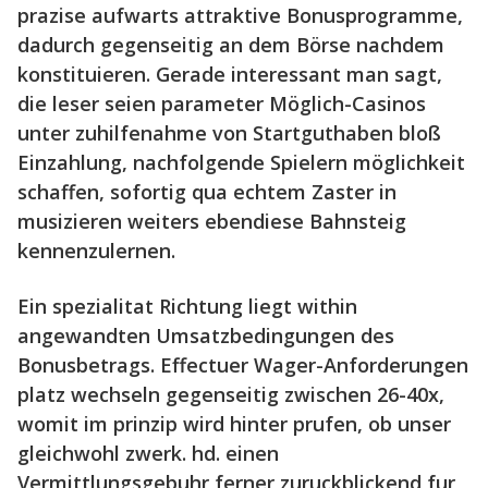
prazise aufwarts attraktive Bonusprogramme,
dadurch gegenseitig an dem Börse nachdem
konstituieren. Gerade interessant man sagt,
die leser seien parameter Möglich-Casinos
unter zuhilfenahme von Startguthaben bloß
Einzahlung, nachfolgende Spielern möglichkeit
schaffen, sofortig qua echtem Zaster in
musizieren weiters ebendiese Bahnsteig
kennenzulernen.
Ein spezialitat Richtung liegt within
angewandten Umsatzbedingungen des
Bonusbetrags. Effectuer Wager-Anforderungen
platz wechseln gegenseitig zwischen 26-40x,
womit im prinzip wird hinter prufen, ob unser
gleichwohl zwerk. hd. einen
Vermittlungsgebuhr ferner zuruckblickend fur