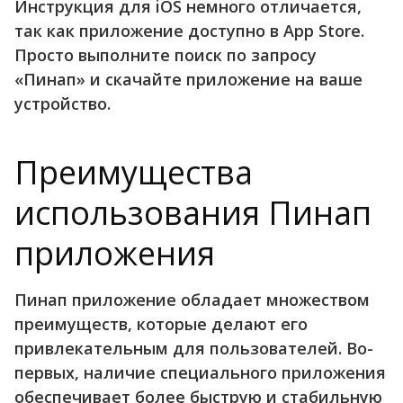
Инструкция для iOS немного отличается,
так как приложение доступно в App Store.
Просто выполните поиск по запросу
«Пинап» и скачайте приложение на ваше
устройство.
Преимущества
использования Пинап
приложения
Пинап приложение обладает множеством
преимуществ, которые делают его
привлекательным для пользователей. Во-
первых, наличие специального приложения
обеспечивает более быструю и стабильную