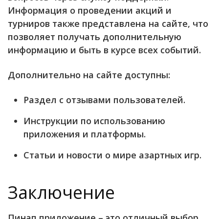
Информация о проведении акций и
турниров также представлена на сайте, что
позволяет получать дополнительную
информацию и быть в курсе всех событий.
Дополнительно на сайте доступны:
Раздел с отзывами пользователей.
Инструкции по использованию
приложения и платформы.
Статьи и новости о мире азартных игр.
Заключение
Пинап приложение – это отличный выбор