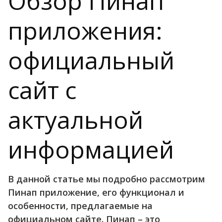
Обзор Пинап
приложения:
официальный
сайт с
актуальной
информацией
В данной статье мы подробно рассмотрим
Пинап приложение, его функционал и
особенности, предлагаемые на
официальном сайте. Пинап – это