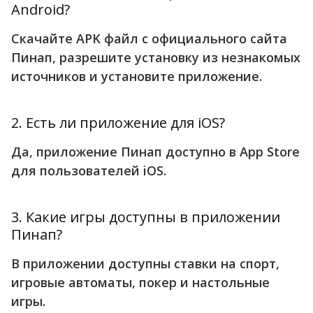
Android?
Скачайте APK файл с официального сайта
Пинап, разрешите установку из незнакомых
источников и установите приложение.
2. Есть ли приложение для iOS?
Да, приложение Пинап доступно в App Store
для пользователей iOS.
3. Какие игры доступны в приложении
Пинап?
В приложении доступны ставки на спорт,
игровые автоматы, покер и настольные
игры.