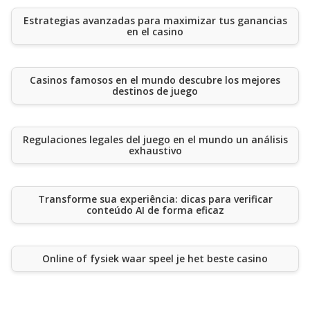
Estrategias avanzadas para maximizar tus ganancias
en el casino
Casinos famosos en el mundo descubre los mejores
destinos de juego
Regulaciones legales del juego en el mundo un análisis
exhaustivo
Transforme sua experiência: dicas para verificar
conteúdo AI de forma eficaz
Online of fysiek waar speel je het beste casino