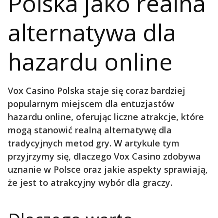
Polska jako realna
alternatywa dla
hazardu online
Vox Casino Polska staje się coraz bardziej
popularnym miejscem dla entuzjastów
hazardu online, oferując liczne atrakcje, które
mogą stanowić realną alternatywę dla
tradycyjnych metod gry. W artykule tym
przyjrzymy się, dlaczego Vox Casino zdobywa
uznanie w Polsce oraz jakie aspekty sprawiają,
że jest to atrakcyjny wybór dla graczy.