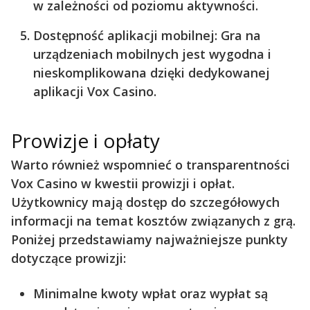
w zależności od poziomu aktywności.
Dostępność aplikacji mobilnej:
Gra na
urządzeniach mobilnych jest wygodna i
nieskomplikowana dzięki dedykowanej
aplikacji Vox Casino.
Prowizje i opłaty
Warto również wspomnieć o transparentności
Vox Casino w kwestii prowizji i opłat.
Użytkownicy mają dostęp do szczegółowych
informacji na temat kosztów związanych z grą.
Poniżej przedstawiamy najważniejsze punkty
dotyczące prowizji:
Minimalne kwoty wpłat oraz wypłat są