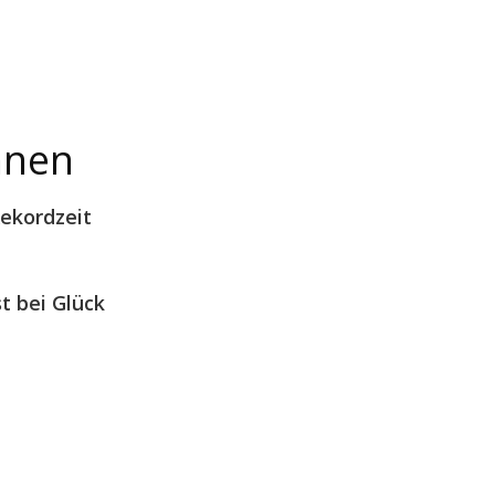
nnen
Rekordzeit
t bei Glück