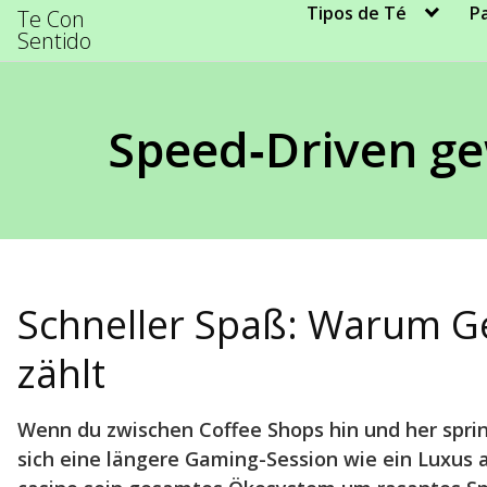
Tipos de Té
P
Te Con
Sentido
Speed‑Driven gew
Schneller Spaß: Warum Ge
zählt
Wenn du zwischen Coffee Shops hin und her sprin
sich eine längere Gaming-Session wie ein Luxus a