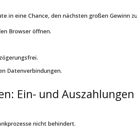
ute in eine Chance, den nächsten großen Gewinn zu
en Browser öffnen.
zögerungsfrei.
ren Datenverbindungen.
en: Ein- und Auszahlungen
ankprozesse nicht behindert.