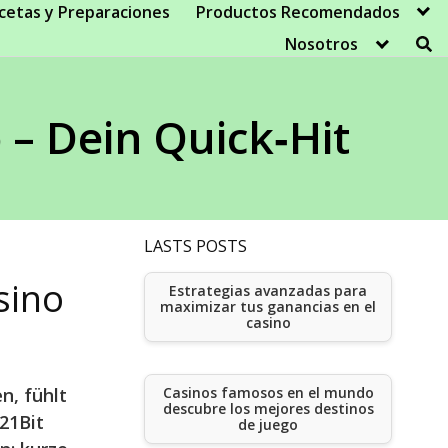
cetas y Preparaciones
Productos Recomendados
Nosotros
 – Dein Quick‑Hit
LASTS POSTS
sino
Estrategias avanzadas para
maximizar tus ganancias en el
casino
n, fühlt
Casinos famosos en el mundo
descubre los mejores destinos
21Bit
de juego