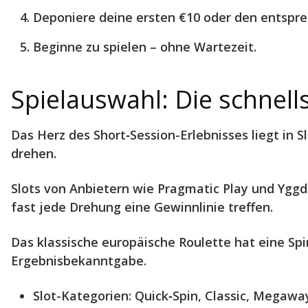
Deponiere deine ersten €10 oder den entspre
Beginne zu spielen – ohne Wartezeit.
Spielauswahl: Die schnell
Das Herz des Short‑Session-Erlebnisses liegt in Sl
drehen.
Slots von Anbietern wie Pragmatic Play und Yggd
fast jede Drehung eine Gewinnlinie treffen.
Das klassische europäische Roulette hat eine Sp
Ergebnisbekanntgabe.
Slot-Kategorien: Quick‑Spin, Classic, Megawa