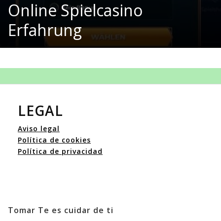
Online Spielcasino
Erfahrung
LEGAL
Aviso legal
Política de cookies
Política de privacidad
Tomar Te es cuidar de ti