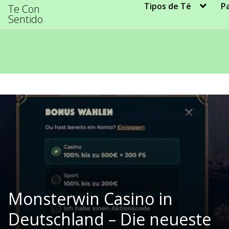
Tipos de Té
P
Te Con
Sentido
Monsterwin Casino in
Deutschland – Die neueste