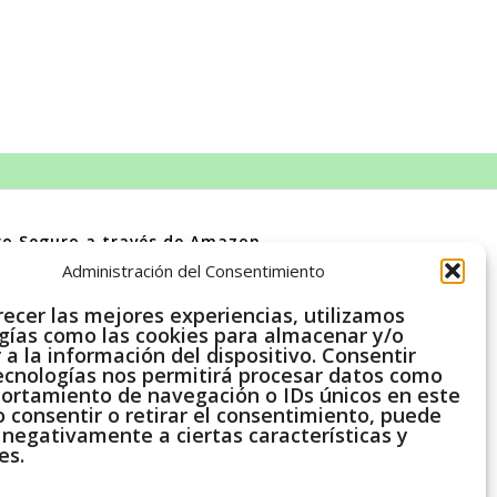
o Seguro a través de Amazon
Administración del Consentimiento
 Amazon, obtenemos ingresos por las compras adscritas que
recer las mejores experiencias, utilizamos
umplen los requisitos aplicables.
gías como las cookies para almacenar y/o
 a la información del dispositivo. Consentir
ecnologías nos permitirá procesar datos como
ortamiento de navegación o IDs únicos en este
No consentir o retirar el consentimiento, puede
 negativamente a ciertas características y
es.