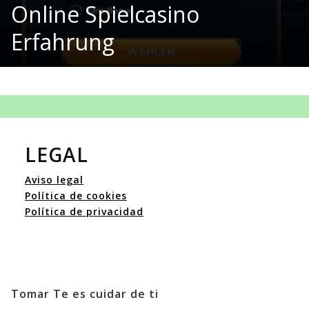
Online Spielcasino
Erfahrung
LEGAL
Aviso legal
Política de cookies
Política de privacidad
Tomar Te es cuidar de ti