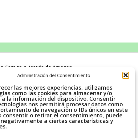
o Seguro a través de Amazon
Administración del Consentimiento
 Amazon, obtenemos ingresos por las compras adscritas que
recer las mejores experiencias, utilizamos
umplen los requisitos aplicables.
gías como las cookies para almacenar y/o
 a la información del dispositivo. Consentir
ecnologías nos permitirá procesar datos como
ortamiento de navegación o IDs únicos en este
No consentir o retirar el consentimiento, puede
 negativamente a ciertas características y
es.