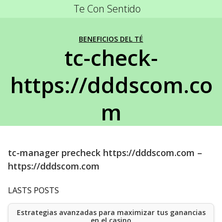
Te Con Sentido
BENEFICIOS DEL TÉ
tc-check-
https://dddscom.co
m
tc-manager precheck https://dddscom.com –
https://dddscom.com
LASTS POSTS
Estrategias avanzadas para maximizar tus ganancias
en el casino