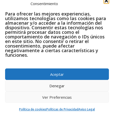
Consentimiento
LEGAL
Para ofrecer las mejores experiencias,
utilizamos tecnologías como las cookies para
Aviso legal
almacenar y/o acceder a la información del
Política de cookies
dispositivo. Consentir estas tecnologías nos
permitirá procesar datos como el
Política de privacidad
comportamiento de navegación o IDs únicos
en este sitio. No consentir o retirar el
consentimiento, puede afectar
negativamente a ciertas características y
funciones.
Pago Seguro a través de Amazon
En calidad de Afiliados de Amazon, obtenemos ingresos
Aceptar
por las compras adscritas que cumplen los requisitos
aplicables.
Denegar
Ver Preferencias
Tomar Te es cuidar de ti
Política de cookies
Políticas de Privacidad
Aviso Legal