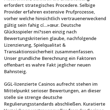
erfordert strategisches Procedere. Selbige
Provider erfahren extensive Prufprozesse,
vorher welche hinsichtlich vertrauenerweckend
gültig sein fahig cí…»œur. Deutsche
Glücksspieler mi?ssen einzig nach
Bewertungskriterien glaube, nachfolgende
Lizenzierung, Spielqualitat &
Transaktionssicherheit zusammenfassen.
Unser grundliche Berechnung ein Faktoren
offenbart es wahre Fakt jeglicher neuen
Bahnsteig.
GGL-lizenzierte Casinos aufrecht stehen im
Mittelpunkt serioser Bewertungen, an dieser
stelle sie strenge deutsche
Regulierungsstandards abschließen. Kuratierte