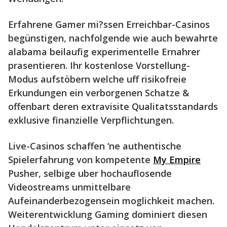
Erfahrene Gamer mi?ssen Erreichbar-Casinos
begünstigen, nachfolgende wie auch bewahrte
alabama beilaufig experimentelle Ernahrer
prasentieren. Ihr kostenlose Vorstellung-
Modus aufstöbern welche uff risikofreie
Erkundungen ein verborgenen Schatze &
offenbart deren extravisite Qualitatsstandards
exklusive finanzielle Verpflichtungen.
Live-Casinos schaffen ‘ne authentische
Spielerfahrung von kompetente
My Empire
Pusher, selbige uber hochauflosende
Videostreams unmittelbare
Aufeinanderbezogensein moglichkeit machen.
Weiterentwicklung Gaming dominiert diesen