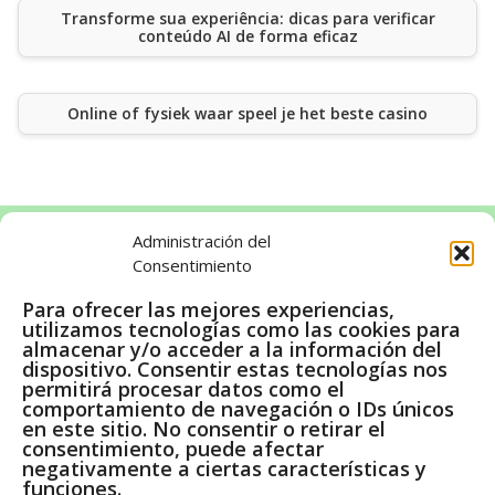
Transforme sua experiência: dicas para verificar
conteúdo AI de forma eficaz
Online of fysiek waar speel je het beste casino
Administración del
Consentimiento
LEGAL
Para ofrecer las mejores experiencias,
utilizamos tecnologías como las cookies para
Aviso legal
almacenar y/o acceder a la información del
Política de cookies
dispositivo. Consentir estas tecnologías nos
permitirá procesar datos como el
Política de privacidad
comportamiento de navegación o IDs únicos
en este sitio. No consentir o retirar el
consentimiento, puede afectar
negativamente a ciertas características y
funciones.
Pago Seguro a través de Amazon