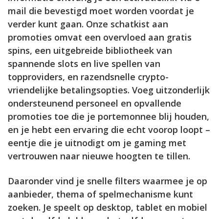
mail die bevestigd moet worden voordat je
verder kunt gaan. Onze schatkist aan
promoties omvat een overvloed aan gratis
spins, een uitgebreide bibliotheek van
spannende slots en live spellen van
topproviders, en razendsnelle crypto-
vriendelijke betalingsopties. Voeg uitzonderlijk
ondersteunend personeel en opvallende
promoties toe die je portemonnee blij houden,
en je hebt een ervaring die echt voorop loopt –
eentje die je uitnodigt om je gaming met
vertrouwen naar nieuwe hoogten te tillen.
Daaronder vind je snelle filters waarmee je op
aanbieder, thema of spelmechanisme kunt
zoeken. Je speelt op desktop, tablet en mobiel