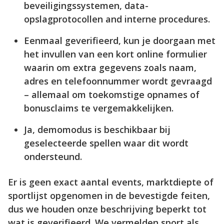
beveiligingssystemen, data-
opslagprotocollen and interne procedures.
Eenmaal geverifieerd, kun je doorgaan met
het invullen van een kort online formulier
waarin om extra gegevens zoals naam,
adres en telefoonnummer wordt gevraagd
– allemaal om toekomstige opnames of
bonusclaims te vergemakkelijken.
Ja, demomodus is beschikbaar bij
geselecteerde spellen waar dit wordt
ondersteund.
Er is geen exact aantal events, marktdiepte of
sportlijst opgenomen in de bevestigde feiten,
dus we houden onze beschrijving beperkt tot
wat is geverifieerd. We vermelden sport als