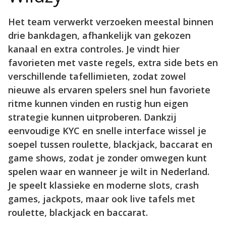
Het team verwerkt verzoeken meestal binnen
drie bankdagen, afhankelijk van gekozen
kanaal en extra controles. Je vindt hier
favorieten met vaste regels, extra side bets en
verschillende tafellimieten, zodat zowel
nieuwe als ervaren spelers snel hun favoriete
ritme kunnen vinden en rustig hun eigen
strategie kunnen uitproberen. Dankzij
eenvoudige KYC en snelle interface wissel je
soepel tussen roulette, blackjack, baccarat en
game shows, zodat je zonder omwegen kunt
spelen waar en wanneer je wilt in Nederland.
Je speelt klassieke en moderne slots, crash
games, jackpots, maar ook live tafels met
roulette, blackjack en baccarat.